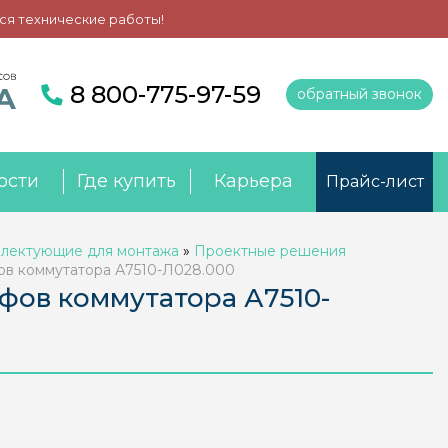
ся технические работы!
8 800-775-97-59
обратный звонок
ости
Где купить
Карьера
Прайс-лист
лектующие для монтажа
»
Проектные решения
ов коммутатора А7510-Л028.000
фов коммутатора А7510-