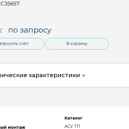
С35657
:
по запросу
апросить счет
В корзину
нические характеристики
Каталог
АСУ ТП
ный монтаж