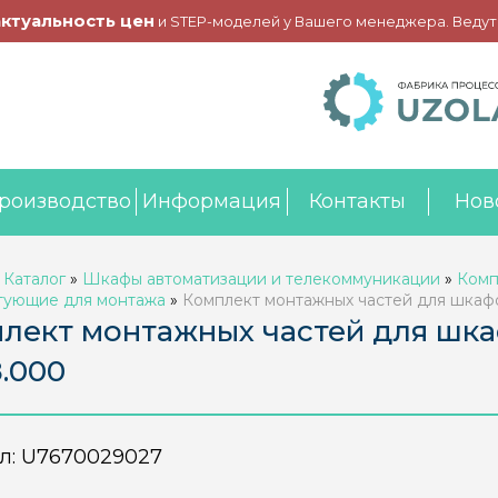
актуальность цен
и STEP-моделей у Вашего менеджера. Ведут
роизводство
Информация
Контакты
Нов
»
Каталог
»
Шкафы автоматизации и телекоммуникации
»
Комп
тующие для монтажа
»
Комплект монтажных частей для шкаф
лект монтажных частей для шка
.000
л:
U7670029027