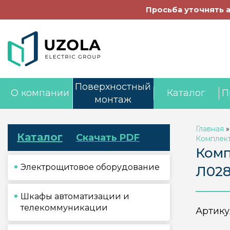
Просьба уточнять 
Поверхностный
О компании
Каталог
П
монтаж
Главная
Каталог
Скачать PDF
Комплек
Комп
Электрощитовое оборудование
Л028
Шкафы автоматизации и
телекоммуникации
Артику