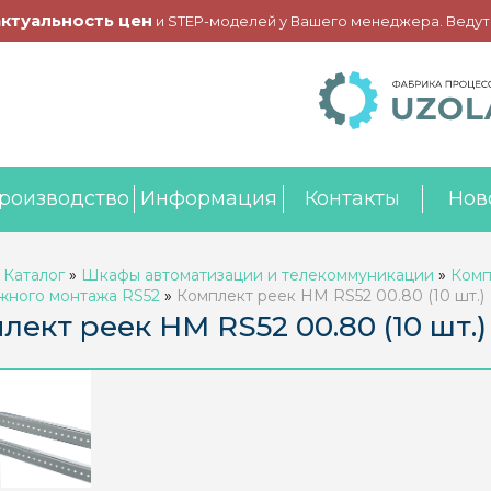
актуальность цен
и STEP-моделей у Вашего менеджера. Ведут
роизводство
Информация
Контакты
Нов
»
Каталог
»
Шкафы автоматизации и телекоммуникации
»
Комп
жного монтажа RS52
»
Комплект реек НМ RS52 00.80 (10 шт.)
лект реек НМ RS52 00.80 (10 шт.)