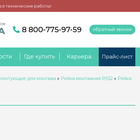
ся технические работы!
8 800-775-97-59
обратный звонок
ости
Где купить
Карьера
Прайс-лист
лектующие для монтажа
»
Рейка монтажная RS52
»
Рейка