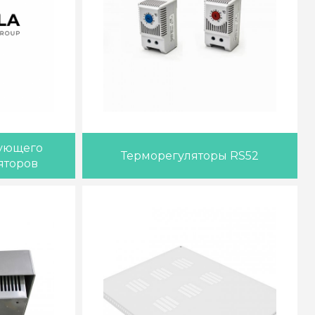
ующего
Терморегуляторы RS52
яторов