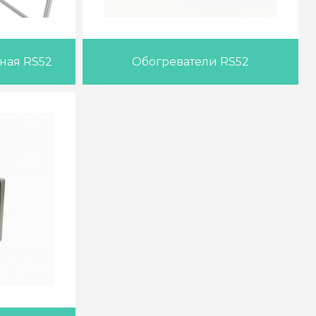
ная RS52
Обогреватели RS52