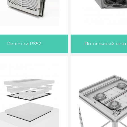
Решетки RS52
Потолочный вент