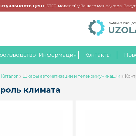
актуальность цен
и STEP-моделей у Вашего менеджера. Ведут
роизводство
Информация
Контакты
Нов
»
Каталог
»
Шкафы автоматизации и телекоммуникации
»
Конт
роль климата