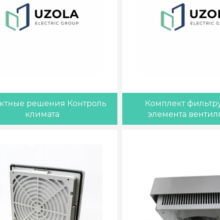
ктные решения Контроль
Комплект фильтр
климата
элемента вентил