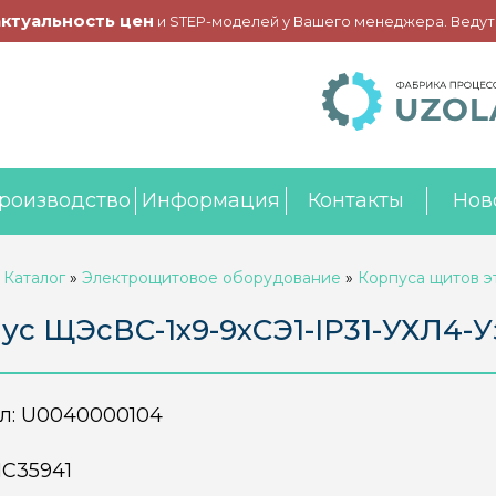
актуальность цен
и STEP-моделей у Вашего менеджера. Ведут
роизводство
Информация
Контакты
Нов
»
Каталог
»
Электрощитовое оборудование
»
Корпуса щитов 
ус ЩЭсВС-1х9-9хСЭ1-IP31-УХЛ4-У
л:
U0040000104
С35941