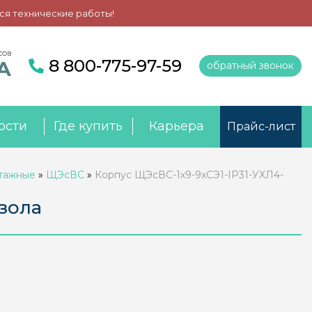
ся технические работы!
8 800-775-97-59
обратный звонок
ости
Где купить
Карьера
Прайс-лист
этажные
»
ЩЭсВС
»
Корпус ЩЭсВС-1х9-9хСЭ1-IP31-УХЛ4-
зола