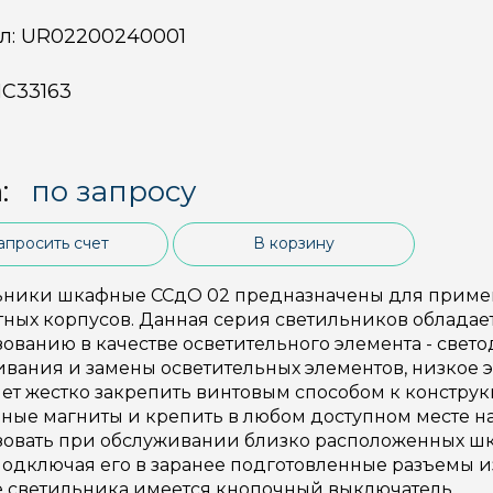
л:
UR02200240001
С33163
:
по запросу
апросить счет
В корзину
ьники шкафные ССдО 02 предназначены для примене
тных корпусов. Данная серия светильников облада
ованию в качестве осветительного элемента - свето
вания и замены осветительных элементов, низкое
ет жестко закрепить винтовым способом к констру
ные магниты и крепить в любом доступном месте н
зовать при обслуживании близко расположенных шк
одключая его в заранее подготовленные разъемы из
е светильника имеется кнопочный выключатель