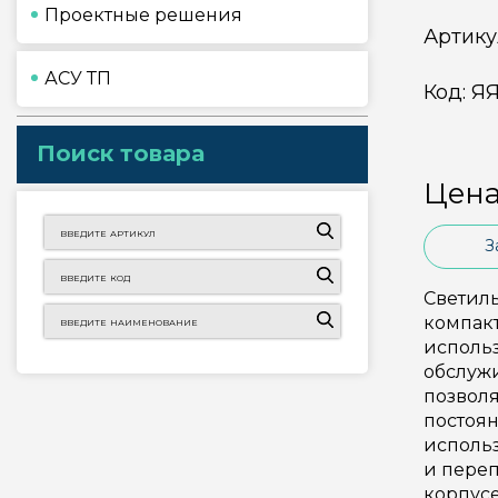
Проектные решения
Артику
АСУ ТП
Код:
ЯЯ
Поиск товара
Цена
З
Светил
компак
использ
обслужи
позволя
постоян
исполь
и переп
корпус