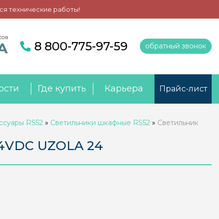
ся технические работы!
8 800-775-97-59
обратный звонок
ости
Где купить
Карьера
Прайс-лист
ссуары RS52
»
Светильники шкафные RS52
»
Светильник
24VDC UZOLA 24