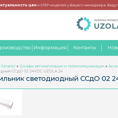
актуальность цен
и STEP-моделей у Вашего менеджера. Ведут
роизводство
Информация
Контакты
Нов
»
Каталог
»
Шкафы автоматизации и телекоммуникации
»
Аксе
одный ССдО 02 24VDC UZOLA 24
ильник светодиодный ССдО 02 